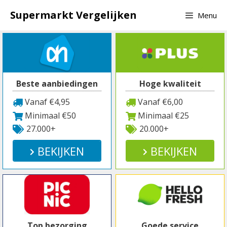
Spring
Supermarkt Vergelijken
Menu
naar
inhoud
Beste aanbiedingen
Hoge kwaliteit
Vanaf €4,95
Vanaf €6,00
Minimaal €50
Minimaal €25
27.000+
20.000+
BEKIJKEN
BEKIJKEN
Top bezorging
Goede service