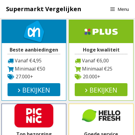
Spring
Supermarkt Vergelijken
Menu
naar
inhoud
Beste aanbiedingen
Hoge kwaliteit
Vanaf €4,95
Vanaf €6,00
Minimaal €50
Minimaal €25
27.000+
20.000+
BEKIJKEN
BEKIJKEN
Top bezorging
Goede service