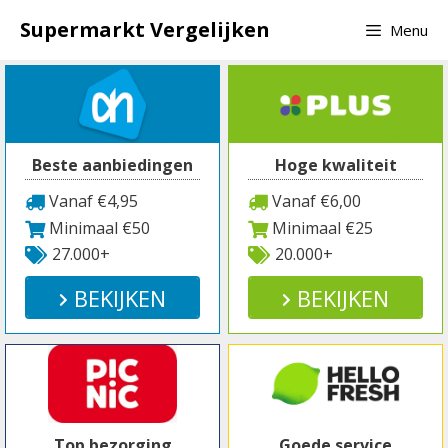
Spring
Supermarkt Vergelijken
Menu
naar
inhoud
Beste aanbiedingen
Hoge kwaliteit
Vanaf €4,95
Vanaf €6,00
Minimaal €50
Minimaal €25
27.000+
20.000+
BEKIJKEN
BEKIJKEN
Top bezorging
Goede service