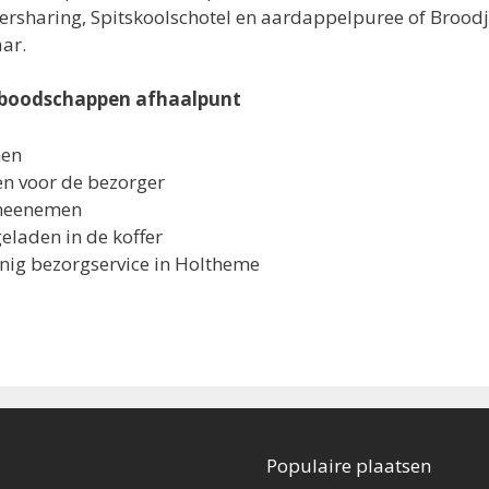
zersharing, Spitskoolschotel en aardappelpuree of Broo
aar.
 boodschappen afhaalpunt
men
ven voor de bezorger
meenemen
laden in de koffer
nig bezorgservice in Holtheme
Populaire plaatsen