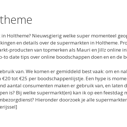
ltheme
in Holtheme? Nieuwsgierig welke super momenteel geope
lijkingen en details over de supermarkten in Holtheme. 
rkt-producten van topmerken als Mauri en Jillz online i
k up-to date tips over online boodschappen doen en en de
ebruik van. We komen er gemiddeld best vaak: om en nab
€20 tot €25 per boodschappenlijstje. Een hype is mome
nd aantal consumenten maken er gebruik van, en laten d
n is? Bij welke supermarkt(en) kan ik op een feestdag 
ezorgdienst? Hieronder doorzoek je alle supermarkten.
rijssel]