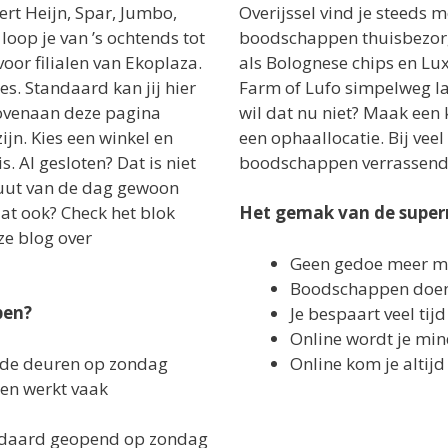
ert Heijn, Spar, Jumbo,
Overijssel vind je steeds 
loop je van ’s ochtends tot
boodschappen thuisbezor
voor filialen van Ekoplaza.
als Bolognese chips en Lux
es. Standaard kan jij hier
Farm of Lufo simpelweg la
Bovenaan deze pagina
wil dat nu niet? Maak een 
ijn. Kies een winkel en
een ophaallocatie. Bij veel
. Al gesloten? Dat is niet
boodschappen verrassend s
nuut van de dag gewoon
at ook? Check het blok
Het gemak van de super
ze blog over
Geen gedoe meer me
Boodschappen doen 
pen?
Je bespaart veel tijd
Online wordt je min
 de deuren op zondag
Online kom je altijd
n werkt vaak
tandaard geopend op zondag