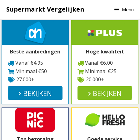
Spring
Supermarkt Vergelijken
Menu
naar
inhoud
Beste aanbiedingen
Hoge kwaliteit
Vanaf €4,95
Vanaf €6,00
Minimaal €50
Minimaal €25
27.000+
20.000+
BEKIJKEN
BEKIJKEN
Top bezorging
Goede service