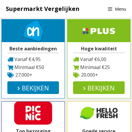
Spring
Supermarkt Vergelijken
Menu
naar
inhoud
Beste aanbiedingen
Hoge kwaliteit
Vanaf €4,95
Vanaf €6,00
Minimaal €50
Minimaal €25
27.000+
20.000+
BEKIJKEN
BEKIJKEN
Top bezorging
Goede service