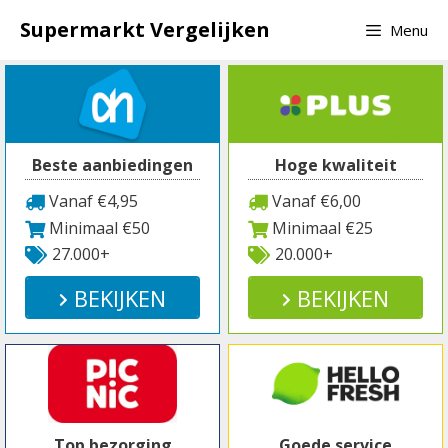
Spring
Supermarkt Vergelijken
Menu
naar
inhoud
Beste aanbiedingen
Hoge kwaliteit
Vanaf €4,95
Vanaf €6,00
Minimaal €50
Minimaal €25
27.000+
20.000+
BEKIJKEN
BEKIJKEN
Top bezorging
Goede service