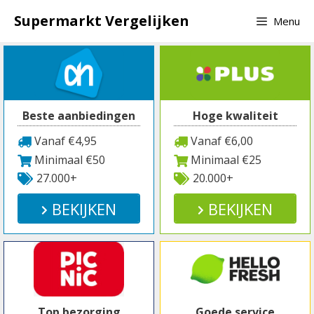
Spring
Supermarkt Vergelijken
Menu
naar
inhoud
Beste aanbiedingen
Hoge kwaliteit
Vanaf €4,95
Vanaf €6,00
Minimaal €50
Minimaal €25
27.000+
20.000+
BEKIJKEN
BEKIJKEN
Top bezorging
Goede service