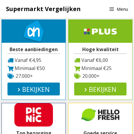
Spring
Supermarkt Vergelijken
Menu
naar
inhoud
Beste aanbiedingen
Hoge kwaliteit
Vanaf €4,95
Vanaf €6,00
Minimaal €50
Minimaal €25
27.000+
20.000+
BEKIJKEN
BEKIJKEN
Top bezorging
Goede service