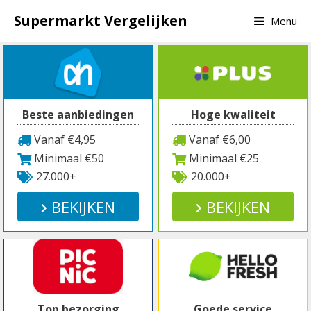
Spring
Supermarkt Vergelijken
Menu
naar
inhoud
Beste aanbiedingen
Hoge kwaliteit
Vanaf €4,95
Vanaf €6,00
Minimaal €50
Minimaal €25
27.000+
20.000+
BEKIJKEN
BEKIJKEN
Top bezorging
Goede service