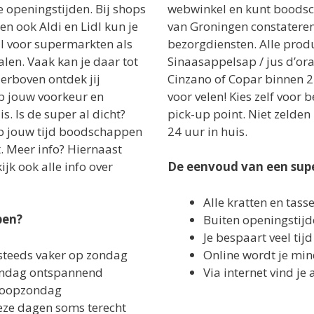
e openingstijden. Bij shops
webwinkel en kunt boodsc
en ook Aldi en Lidl kun je
van Groningen constatere
val voor supermarkten als
bezorgdiensten. Alle prod
alen. Vaak kan je daar tot
Sinaasappelsap / jus d’o
ierboven ontdek jij
Cinzano of Copar binnen 2
op jouw voorkeur en
voor velen! Kies zelf voor 
s. Is de super al dicht?
pick-up point. Niet zelden
 op jouw tijd boodschappen
24 uur in huis.
. Meer info? Hiernaast
ijk ook alle info over
De eenvoud van een sup
Alle kratten en tas
pen?
Buiten openingstij
Je bespaart veel tijd
steeds vaker op zondag
Online wordt je min
ondag ontspannend
Via internet vind je 
 koopzondag
eze dagen soms terecht