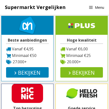
Spring
Supermarkt Vergelijken
Menu
naar
inhoud
Beste aanbiedingen
Hoge kwaliteit
Vanaf €4,95
Vanaf €6,00
Minimaal €50
Minimaal €25
27.000+
20.000+
BEKIJKEN
BEKIJKEN
Top bezorging
Goede service