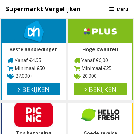
Spring
Supermarkt Vergelijken
Menu
naar
inhoud
Beste aanbiedingen
Hoge kwaliteit
Vanaf €4,95
Vanaf €6,00
Minimaal €50
Minimaal €25
27.000+
20.000+
BEKIJKEN
BEKIJKEN
Top bezorging
Goede service