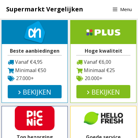
Spring
Supermarkt Vergelijken
Menu
naar
inhoud
Beste aanbiedingen
Hoge kwaliteit
Vanaf €4,95
Vanaf €6,00
Minimaal €50
Minimaal €25
27.000+
20.000+
BEKIJKEN
BEKIJKEN
Top bezorging
Goede service