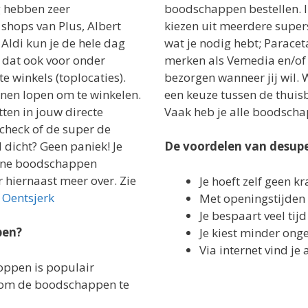
g hebben zeer
boodschappen bestellen. 
 shops van Plus, Albert
kiezen uit meerdere supers
f Aldi kun je de hele dag
wat je nodig hebt; Parac
 dat ook voor onder
merken als Vemedia en/of 
e winkels (toplocaties).
bezorgen wanneer jij wil. W
innen lopen om te winkelen.
een keuze tussen de thuisb
ten in jouw directe
Vaak heb je alle boodscha
check of de super de
 dicht? Geen paniek! Je
De voordelen van desup
line boodschappen
 hiernaast meer over. Zie
Je hoeft zelf geen kr
 Oentsjerk
Met openingstijden 
Je bespaart veel tijd
pen?
Je kiest minder on
Via internet vind je 
oppen is populair
d om de boodschappen te