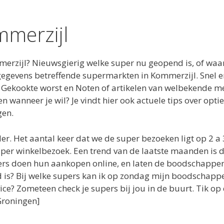
merzijl
merzijl? Nieuwsgierig welke super nu geopend is, of wa
 gegevens betreffende supermarkten in Kommerzijl. Snel
 Gekookte worst en Noten of artikelen van welbekende mer
 wanneer je wil? Je vindt hier ook actuele tips over opt
gen.
r. Het aantal keer dat we de super bezoeken ligt op 2 
 per winkelbezoek. Een trend van de laatste maanden is
ers doen hun aankopen online, en laten de boodschappen
is? Bij welke supers kan ik op zondag mijn boodschapp
e? Zometeen check je supers bij jou in de buurt. Tik op
Groningen]