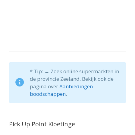
* Tip: → Zoek online supermarkten in
de provincie Zeeland. Bekijk ook de
pagina over
Aanbiedingen
boodschappen
.
Pick Up Point Kloetinge
Wil jij ook online boodschappen doen? Maar
geen tijd kwijt zijn aan wachten op de service aan
huis? In dat geval zijn de pick-up points in