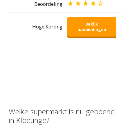
Beoordeling
Bekijk
Hoge Korting
aanbiedingen
Welke supermarkt is nu geopend
in Kloetinge?
Direct boodschappen inslaan? Dan wil je
antwoord op de vraag: welke supermarkt is op
dit moment open? Gelukkig: de lokale