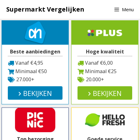
Spring
Supermarkt Vergelijken
Menu
naar
inhoud
Beste aanbiedingen
Hoge kwaliteit
Vanaf €4,95
Vanaf €6,00
Minimaal €50
Minimaal €25
27.000+
20.000+
BEKIJKEN
BEKIJKEN
Top bezorging
Goede service