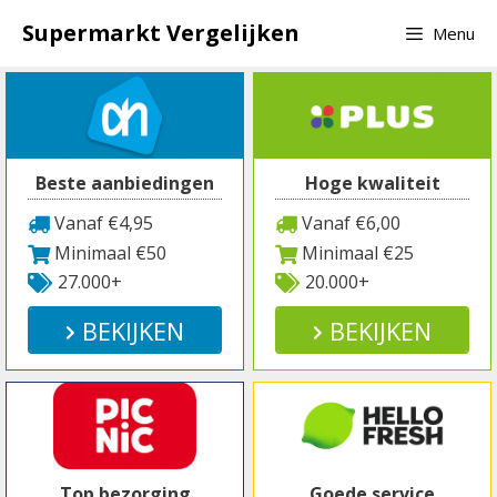
Spring
Supermarkt Vergelijken
Menu
naar
inhoud
Beste aanbiedingen
Hoge kwaliteit
Vanaf €4,95
Vanaf €6,00
Minimaal €50
Minimaal €25
27.000+
20.000+
BEKIJKEN
BEKIJKEN
Top bezorging
Goede service