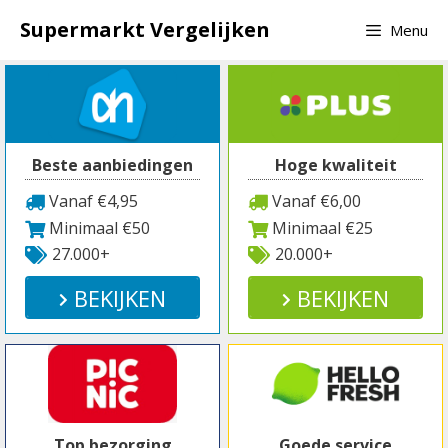
Spring
Supermarkt Vergelijken
Menu
naar
inhoud
Beste aanbiedingen
Hoge kwaliteit
Vanaf €4,95
Vanaf €6,00
Minimaal €50
Minimaal €25
27.000+
20.000+
BEKIJKEN
BEKIJKEN
Top bezorging
Goede service