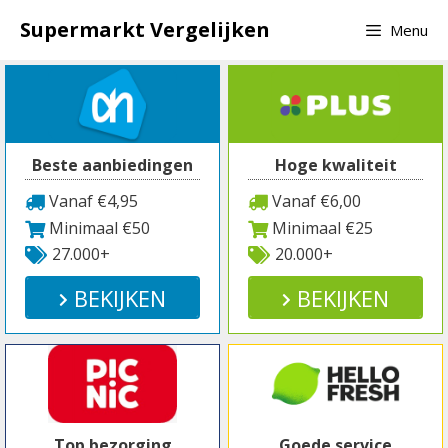
Spring
Supermarkt Vergelijken
Menu
naar
inhoud
Beste aanbiedingen
Hoge kwaliteit
Vanaf €4,95
Vanaf €6,00
Minimaal €50
Minimaal €25
27.000+
20.000+
BEKIJKEN
BEKIJKEN
Top bezorging
Goede service