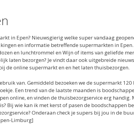
en
kt in Epen? Nieuwsgierig welke super vandaag geopend 
lijkingen en informatie betreffende supermarkten in Epe
dozen en lunchtrommel en Wijn of items van geliefde me
lijk laten bezorgen? Je vindt daar ook uitgebreide nieu
j de online supermarkt en en het laten thuisbezorgen.
gebruik van. Gemiddeld bezoeken we de supermarkt 120 
oekje. Een trend van de laatste maanden is boodschappen
 online, en vinden de thuisbezorgservice erg handig. 
? Bij wie kan ik met kerst of pasen de boodschappen bes
orgservice? Onderaan check je supers bij jou in de buu
=Epen-Limburg]