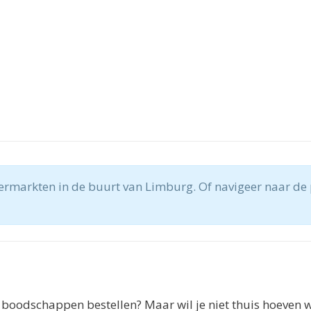
permarkten in de buurt van Limburg. Of navigeer naar de
 boodschappen bestellen? Maar wil je niet thuis hoeven 