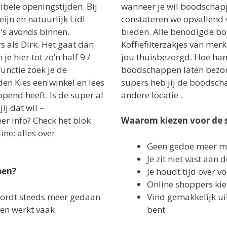
ibele openingstijden. Bij
wanneer je wil boodschap
ijn en natuurlijk Lidl
constateren we opvallend 
t ’s avonds binnen.
bieden. Alle benodigde b
s als Dirk. Het gaat dan
Koffiefilterzakjes van merk
je hier tot zo’n half 9 /
jou thuisbezorgd. Hoe han
unctie zoek je de
boodschappen laten bezorg
en.Kies een winkel en lees
supers heb jij de boodsch
pend heeft. Is de super al
andere locatie .
ij dat wil –
r info? Check het blok
Waarom kiezen voor de 
ine: alles over
Geen gedoe meer me
Je zit niet vast aan
pen?
Je houdt tijd over v
Online shoppers ki
ordt steeds meer gedaan
Vind gemakkelijk uit
n werkt vaak
bent