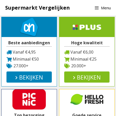
Spring
Supermarkt Vergelijken
Menu
naar
inhoud
Beste aanbiedingen
Hoge kwaliteit
Vanaf €4,95
Vanaf €6,00
Minimaal €50
Minimaal €25
27.000+
20.000+
BEKIJKEN
BEKIJKEN
Top bezorging
Goede service