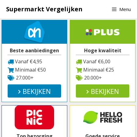
Spring
Supermarkt Vergelijken
Menu
naar
inhoud
Beste aanbiedingen
Hoge kwaliteit
Vanaf €4,95
Vanaf €6,00
Minimaal €50
Minimaal €25
27.000+
20.000+
BEKIJKEN
BEKIJKEN
Top bezorging
Goede service