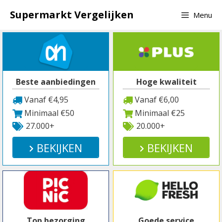
Spring
Supermarkt Vergelijken
Menu
naar
inhoud
Beste aanbiedingen
Hoge kwaliteit
Vanaf €4,95
Vanaf €6,00
Minimaal €50
Minimaal €25
27.000+
20.000+
BEKIJKEN
BEKIJKEN
Top bezorging
Goede service