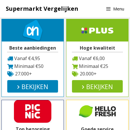
Spring
Supermarkt Vergelijken
Menu
naar
inhoud
Beste aanbiedingen
Hoge kwaliteit
Vanaf €4,95
Vanaf €6,00
Minimaal €50
Minimaal €25
27.000+
20.000+
BEKIJKEN
BEKIJKEN
Top bezorging
Goede service