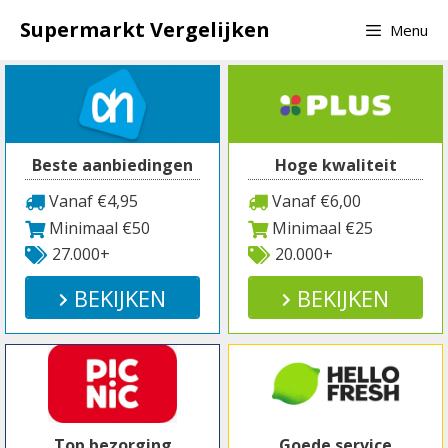
Spring
Supermarkt Vergelijken
Menu
naar
inhoud
Beste aanbiedingen
Hoge kwaliteit
Vanaf €4,95
Vanaf €6,00
Minimaal €50
Minimaal €25
27.000+
20.000+
BEKIJKEN
BEKIJKEN
Top bezorging
Goede service