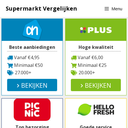
Spring
Supermarkt Vergelijken
Menu
naar
inhoud
Beste aanbiedingen
Hoge kwaliteit
Vanaf €4,95
Vanaf €6,00
Minimaal €50
Minimaal €25
27.000+
20.000+
BEKIJKEN
BEKIJKEN
Top bezorging
Goede service