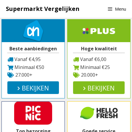
Spring
Supermarkt Vergelijken
Menu
naar
inhoud
Beste aanbiedingen
Hoge kwaliteit
Vanaf €4,95
Vanaf €6,00
Minimaal €50
Minimaal €25
27.000+
20.000+
BEKIJKEN
BEKIJKEN
Top bezorging
Goede service