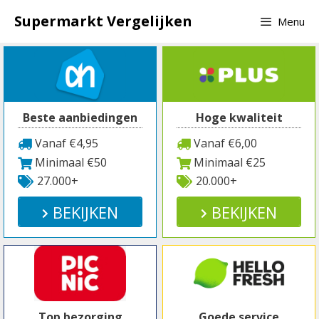
Spring
Supermarkt Vergelijken
Menu
naar
inhoud
Beste aanbiedingen
Hoge kwaliteit
Vanaf €4,95
Vanaf €6,00
Minimaal €50
Minimaal €25
27.000+
20.000+
BEKIJKEN
BEKIJKEN
Top bezorging
Goede service