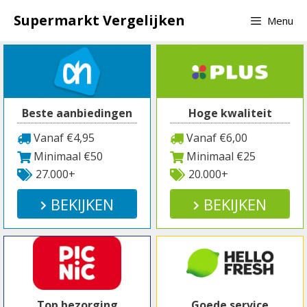
Spring
Supermarkt Vergelijken
Menu
naar
inhoud
Beste aanbiedingen
Hoge kwaliteit
Vanaf €4,95
Vanaf €6,00
Minimaal €50
Minimaal €25
27.000+
20.000+
BEKIJKEN
BEKIJKEN
Top bezorging
Goede service