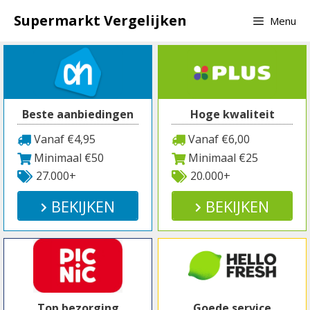
Spring
Supermarkt Vergelijken
Menu
naar
inhoud
Beste aanbiedingen
Hoge kwaliteit
Vanaf €4,95
Vanaf €6,00
Minimaal €50
Minimaal €25
27.000+
20.000+
BEKIJKEN
BEKIJKEN
Top bezorging
Goede service