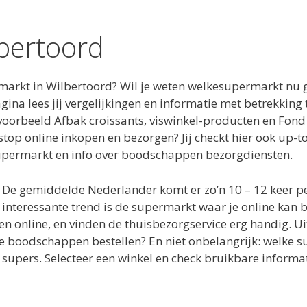
bertoord
arkt in Wilbertoord? Wil je weten welkesupermarkt nu ge
na lees jij vergelijkingen en informatie met betrekking
oorbeeld Afbak croissants, viswinkel-producten en Fond
p online inkopen en bezorgen? Jij checkt hier ook up-to 
upermarkt en info over boodschappen bezorgdiensten.
t? De gemiddelde Nederlander komt er zo’n 10 – 12 keer
interessante trend is de supermarkt waar je online kan b
 online, en vinden de thuisbezorgservice erg handig. U
e boodschappen bestellen? En niet onbelangrijk: welke 
supers. Selecteer een winkel en check bruikbare informat