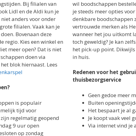
stijden. Bij filialen van
wil boodschappen bestelle
ook Lidl en de Aldi kun je
je steeds meer opties voo
s niet anders voor onder
denkbare boodschappen zo
rote filialen. Vaak kan je
vertrouwde merken als He
en doen. Bovenaan deze
wanneer het jou uitkomt la
e regio. Kies een winkel en
toch geweldig? Je kan zelf
iet meer open? Dat is niet
het pick-up point. Dikwijl
dschappen doen via
in huis.
 het blok hiernaast. Lees
enkarspel
Redenen voor het gebru
thuisbezorgservice
pen?
Geen gedoe meer me
oppen is populair
Buiten openingstij
elijk tijd voor
Het bespaart je al
s zijn regelmatig geopend
Je koopt vaak veel
zondag 9 uur open
Via internet vind je 
 gesloten op zondag