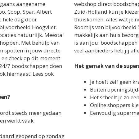
orgaans aangename
webshop direct boodschapp
bo, Coop, Spar, Albert
Zuid-Holland kun je kiezen
e hele dag door
thuiskomen. Alles wat je n
 bijvoorbeeld Hoogvliet.
Roomijs van bijvoorbeeld S
caties natuurlijk. Meestal
makkelijk aan huis bezorg
g shoppen. Met behulp van
is aan jou: boodschappen l
n spotten in jouw directe
veel aanbieders heb jij alle
t en check op dit moment
 nu 24/7 boodschappen doen
Het gemak van de super
lok hiernaast. Lees ook
Je hoeft zelf geen kr
Buiten openingstij
pen?
Het scheelt je zo ee
Online shoppers ki
ordt steeds meer gedaan
Eenvoudig supermark
n werkt vaak
tandaard geopend op zondag