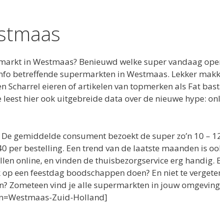
stmaas
markt in Westmaas? Benieuwd welke super vandaag open 
e info betreffende supermarkten in Westmaas. Lekker makk
Scharrel eieren of artikelen van topmerken als Fat basta
 Je leest hier ook uitgebreide data over de nieuwe hype: 
? De gemiddelde consument bezoekt de super zo’n 10 – 1
40 per bestelling. Een trend van de laatste maanden is 
llen online, en vinden de thuisbezorgservice erg handig
ik op een feestdag boodschappen doen? En niet te verget
n? Zometeen vind je alle supermarkten in jouw omgeving. 
tion=Westmaas-Zuid-Holland]