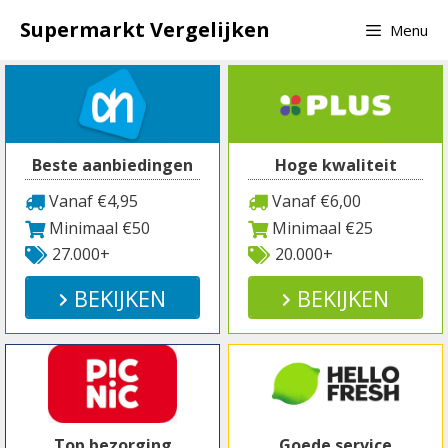
Spring
Supermarkt Vergelijken
Menu
naar
inhoud
Beste aanbiedingen
Hoge kwaliteit
Vanaf €4,95
Vanaf €6,00
Minimaal €50
Minimaal €25
27.000+
20.000+
BEKIJKEN
BEKIJKEN
Top bezorging
Goede service