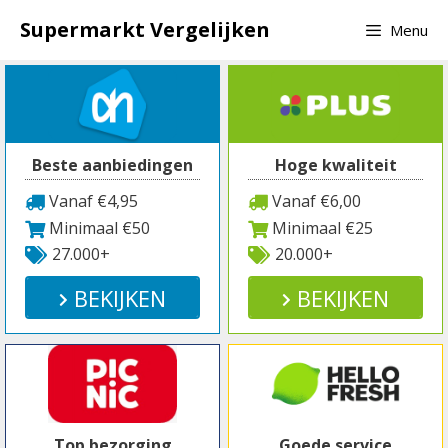
Spring
Supermarkt Vergelijken
Menu
naar
inhoud
Beste aanbiedingen
Hoge kwaliteit
Vanaf €4,95
Vanaf €6,00
Minimaal €50
Minimaal €25
27.000+
20.000+
BEKIJKEN
BEKIJKEN
Top bezorging
Goede service