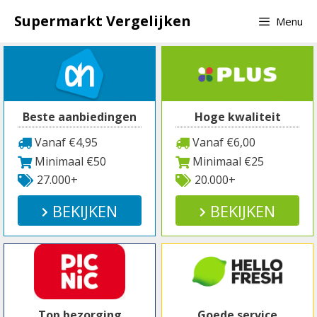
Spring
Supermarkt Vergelijken
Menu
naar
inhoud
Beste aanbiedingen
Hoge kwaliteit
Vanaf €4,95
Vanaf €6,00
Minimaal €50
Minimaal €25
27.000+
20.000+
BEKIJKEN
BEKIJKEN
Top bezorging
Goede service