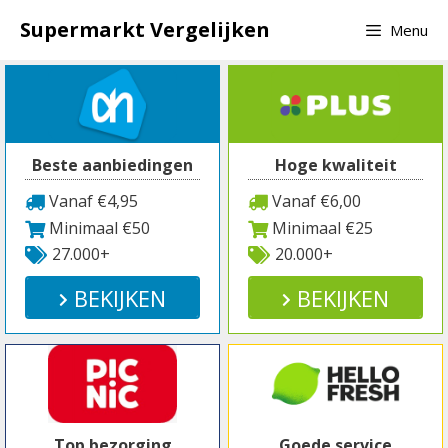
Spring
Supermarkt Vergelijken
Menu
naar
inhoud
Beste aanbiedingen
Hoge kwaliteit
Vanaf €4,95
Vanaf €6,00
Minimaal €50
Minimaal €25
27.000+
20.000+
BEKIJKEN
BEKIJKEN
Top bezorging
Goede service