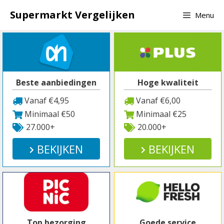
Spring
Supermarkt Vergelijken
Menu
naar
inhoud
Beste aanbiedingen
Hoge kwaliteit
Vanaf €4,95
Vanaf €6,00
Minimaal €50
Minimaal €25
27.000+
20.000+
BEKIJKEN
BEKIJKEN
Top bezorging
Goede service