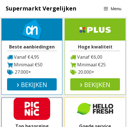
Spring
Supermarkt Vergelijken
Menu
naar
inhoud
Beste aanbiedingen
Hoge kwaliteit
Vanaf €4,95
Vanaf €6,00
Minimaal €50
Minimaal €25
27.000+
20.000+
BEKIJKEN
BEKIJKEN
Top bezorging
Goede service