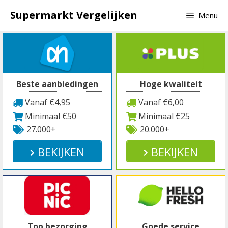
Spring
Supermarkt Vergelijken
Menu
naar
inhoud
Beste aanbiedingen
Hoge kwaliteit
Vanaf €4,95
Vanaf €6,00
Minimaal €50
Minimaal €25
27.000+
20.000+
BEKIJKEN
BEKIJKEN
Top bezorging
Goede service