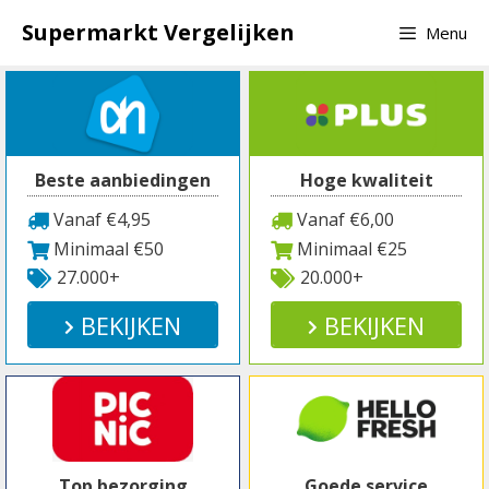
Spring
Supermarkt Vergelijken
Menu
naar
inhoud
Beste aanbiedingen
Hoge kwaliteit
Vanaf €4,95
Vanaf €6,00
Minimaal €50
Minimaal €25
27.000+
20.000+
BEKIJKEN
BEKIJKEN
Top bezorging
Goede service