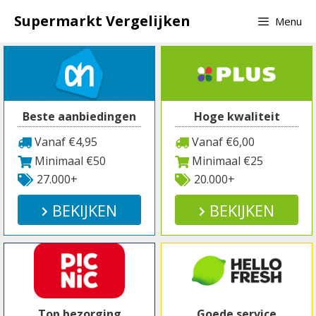
Spring
Supermarkt Vergelijken
Menu
naar
inhoud
Beste aanbiedingen
Hoge kwaliteit
Vanaf €4,95
Vanaf €6,00
Minimaal €50
Minimaal €25
27.000+
20.000+
BEKIJKEN
BEKIJKEN
Top bezorging
Goede service