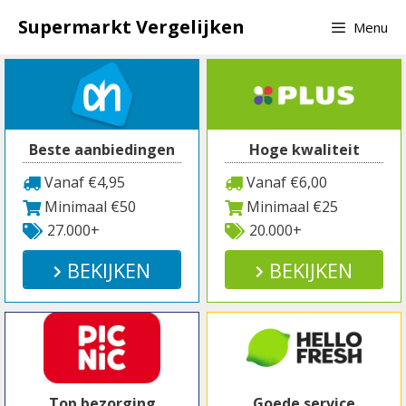
Spring
Supermarkt Vergelijken
Menu
naar
inhoud
Beste aanbiedingen
Hoge kwaliteit
Vanaf €4,95
Vanaf €6,00
Minimaal €50
Minimaal €25
27.000+
20.000+
BEKIJKEN
BEKIJKEN
Top bezorging
Goede service