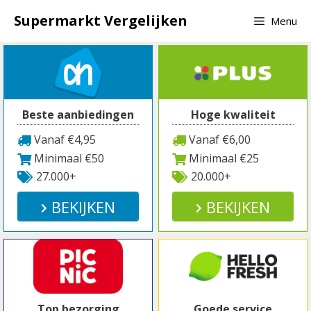
Spring
Supermarkt Vergelijken
Menu
naar
inhoud
Beste aanbiedingen
Hoge kwaliteit
Vanaf €4,95
Vanaf €6,00
Minimaal €50
Minimaal €25
27.000+
20.000+
BEKIJKEN
BEKIJKEN
Top bezorging
Goede service