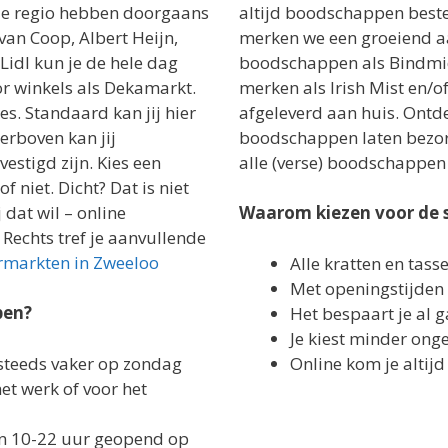
ze regio hebben doorgaans
altijd boodschappen beste
 van Coop, Albert Heijn,
merken we een groeiend aa
Lidl kun je de hele dag
boodschappen als Bindmidd
r winkels als Dekamarkt.
merken als Irish Mist en/
es. Standaard kan jij hier
afgeleverd aan huis. Ontdek
erboven kan jij
boodschappen laten bezorge
estigd zijn. Kies een
alle (verse) boodschappen 
f niet. Dicht? Dat is niet
 dat wil – online
Waarom kiezen voor de 
echts tref je aanvullende
rmarkten in Zweeloo
Alle kratten en tas
Met openingstijden 
pen?
Het bespaart je al
Je kiest minder on
steeds vaker op zondag
Online kom je altijd
 het werk of voor het
an 10-22 uur geopend op