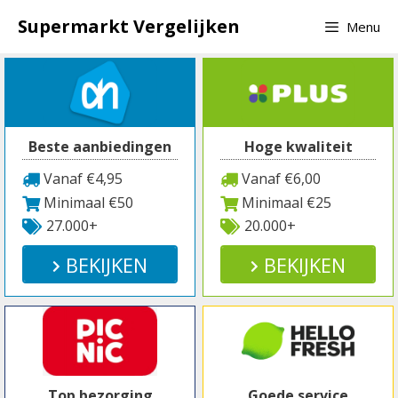
Spring
Supermarkt Vergelijken
Menu
naar
inhoud
Beste aanbiedingen
Hoge kwaliteit
Vanaf €4,95
Vanaf €6,00
Minimaal €50
Minimaal €25
27.000+
20.000+
BEKIJKEN
BEKIJKEN
Top bezorging
Goede service