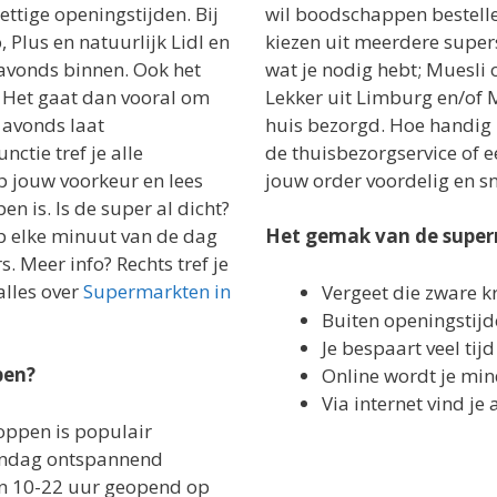
ttige openingstijden. Bij
wil boodschappen bestelle
 Plus en natuurlijk Lidl en
kiezen uit meerdere supers
s avonds binnen. Ook het
wat je nodig hebt; Muesli 
. Het gaat dan vooral om
Lekker uit Limburg en/of 
s avonds laat
huis bezorgd. Hoe handig 
ctie tref je alle
de thuisbezorgservice of e
op jouw voorkeur en lees
jouw order voordelig en sne
n is. Is de super al dicht?
op elke minuut van de dag
Het gemak van de super
s. Meer info? Rechts tref je
alles over
Supermarkten in
Vergeet die zware kr
Buiten openingstij
Je bespaart veel tijd
pen?
Online wordt je min
Via internet vind je 
oppen is populair
ondag ontspannend
an 10-22 uur geopend op