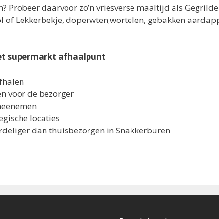
en? Probeer daarvoor zo’n vriesverse maaltijd als Gegril
 of Lekkerbekje, doperwten,wortelen, gebakken aardap
het supermarkt afhaalpunt
afhalen
ven voor de bezorger
meenemen
egische locaties
voordeliger dan thuisbezorgen in Snakkerburen