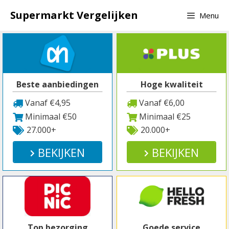
Spring
Supermarkt Vergelijken
Menu
naar
inhoud
Beste aanbiedingen
Hoge kwaliteit
Vanaf €4,95
Vanaf €6,00
Minimaal €50
Minimaal €25
27.000+
20.000+
BEKIJKEN
BEKIJKEN
Top bezorging
Goede service