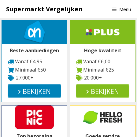
Spring
Supermarkt Vergelijken
Menu
naar
inhoud
Beste aanbiedingen
Hoge kwaliteit
Vanaf €4,95
Vanaf €6,00
Minimaal €50
Minimaal €25
27.000+
20.000+
BEKIJKEN
BEKIJKEN
Top bezorging
Goede service