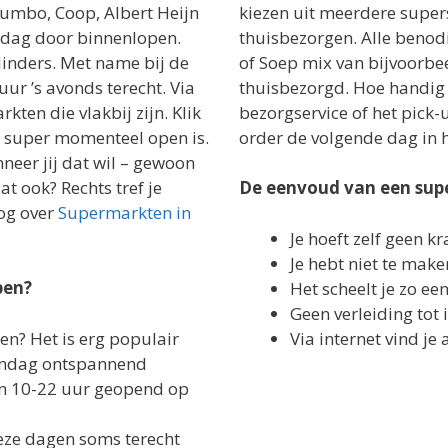
 Jumbo, Coop, Albert Heijn
kiezen uit meerdere supe
e dag door binnenlopen.
thuisbezorgen. Alle beno
 linders. Met name bij de
of Soep mix van bijvoorbee
 uur ’s avonds terecht. Via
thuisbezorgd. Hoe handig i
kten die vlakbij zijn. Klik
bezorgservice of het pick-u
e super momenteel open is.
order de volgende dag in h
neer jij dat wil – gewoon
t ook? Rechts tref je
De eenvoud van een sup
log over
Supermarkten in
Je hoeft zelf geen kr
Je hebt niet te mak
pen?
Het scheelt je zo ee
Geen verleiding to
? Het is erg populair
Via internet vind je 
ondag ontspannend
an 10-22 uur geopend op
eze dagen soms terecht