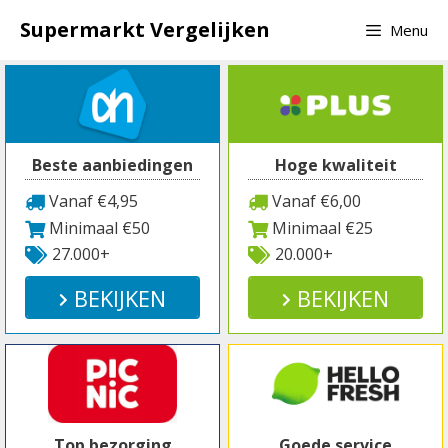
Spring
Supermarkt Vergelijken
Menu
naar
inhoud
Beste aanbiedingen
Hoge kwaliteit
Vanaf €4,95
Vanaf €6,00
Minimaal €50
Minimaal €25
27.000+
20.000+
BEKIJKEN
BEKIJKEN
Top bezorging
Goede service